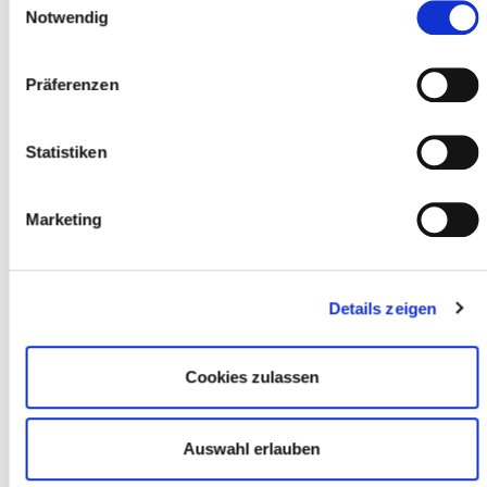
Rückmeldeverfahren zur Corona-
Datenschutzerklärung
und im
Impressum
.
Notwendig
Soforthilfe in Hessen
Präferenzen
24.06.2026
Hessischer Verlagspreis 2026 am 23. Juni
Statistiken
verliehen
Marketing
Details zeigen
Cookies zulassen
Auswahl erlauben