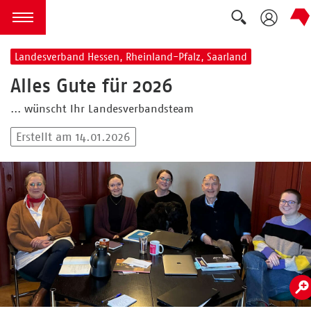
Suche ausk
zum Inhalt springen
Menü öffnen
Landesverband Hessen, Rheinland-Pfalz, Saarland
Alles Gute für 2026
... wünscht Ihr Landesverbandsteam
Erstellt am 14.01.2026