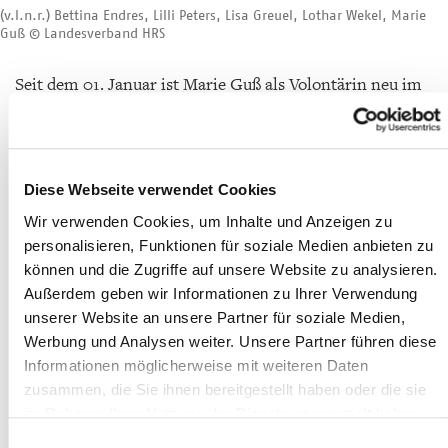
(v.l.n.r.) Bettina Endres, Lilli Peters, Lisa Greuel, Lothar Wekel, Marie
Guß © Landesverband HRS
Seit dem 01. Januar ist Marie Guß als Volontärin neu im
Team und Lilli Peters ist aus der Elternzeit zurück. Wir
wünschen einen guten Start in das Jahr 2026 und freuen
uns auf viele spannende Projekte und Begegnungen.
Diese Webseite verwendet Cookies
Wir verwenden Cookies, um Inhalte und Anzeigen zu
Zur Übersicht
personalisieren, Funktionen für soziale Medien anbieten zu
können und die Zugriffe auf unsere Website zu analysieren.
Außerdem geben wir Informationen zu Ihrer Verwendung
07.08.2026
unserer Website an unsere Partner für soziale Medien,
Hessens beste Dorfbuchhandlung 2026
Werbung und Analysen weiter. Unsere Partner führen diese
Informationen möglicherweise mit weiteren Daten
zusammen, die Sie ihnen bereitgestellt haben oder die sie
im Rahmen Ihrer Nutzung der Dienste gesammelt haben.
14.07.2026
Weitere Informationen finden Sie in unserer
Einwilligungsauswahl