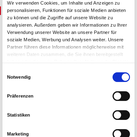
Wir verwenden Cookies, um Inhalte und Anzeigen zu
Regionaltreffen / Arbeitsgruppen
personalisieren, Funktionen für soziale Medien anbieten
zu können und die Zugriffe auf unsere Website zu
In regionalen Treffen bietet der Landesverband seinen
analysieren. Außerdem geben wir Informationen zu Ihrer
Mitgliedern die Möglichkeit, sich in überschaubarer
Verwendung unserer Website an unsere Partner für
Runde auszutauschen und über aktuelle
soziale Medien, Werbung und Analysen weiter. Unsere
branchenspezifische Fragen zu diskutieren. Betriebliche
Partner führen diese Informationen möglicherweise mit
weiteren Daten zusammen, die Sie ihnen bereitgestellt
Alltagsprobleme lassen sich mit Hilfe eines kollegialen
haben oder die sie im Rahmen Ihrer Nutzung der Dienste
Netzwerks auf informeller Ebene oft schnell und günstig
gesammelt haben.
Einwilligungsauswahl
regeln.
Weitere Informationen finden Sie in unserer
Notwendig
Datenschutzerklärung
und im
Impressum
.
Insgesamt werden zehn bis zwölf Treffen angeboten.
Dabei versuchen wir, alle Regionen gleichermaßen
Präferenzen
abzudecken. Wenn Sie auch einmal ein Treffen
durchführen wollen oder Ihnen das Netzwerk fehlt,
Statistiken
melden Sie sich bitte beim Landesverband. Etabliert als
regelmäßige Veranstaltungsorte haben sich das Rhein-
Marketing
Main-Gebiet, Kassel, die Eifel sowie Saarbrücken. Im