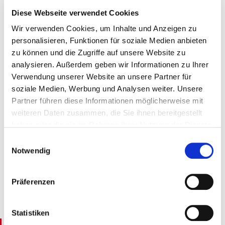
Diese Webseite verwendet Cookies
Das Eingangsdatum des Antrags im Landesverband ist
maßgeblich für die Berücksichtigung, eine
erneute
Wir verwenden Cookies, um Inhalte und Anzeigen zu
personalisieren, Funktionen für soziale Medien anbieten
Bewerbung ist erst nach 12 Monaten
ab der ersten
zu können und die Zugriffe auf unsere Website zu
Bezuschussung möglich.
analysieren. Außerdem geben wir Informationen zu Ihrer
Verwendung unserer Website an unsere Partner für
Nachdem der Antragssteller den positiven Bescheid
soziale Medien, Werbung und Analysen weiter. Unsere
erhalten hat, kann er die Planung verbindlich umsetzen
Partner führen diese Informationen möglicherweise mit
und nach Abschluss der Veranstaltung dem
weiteren Daten zusammen, die Sie ihnen bereitgestellt
Landesverband die Projektabrechnung Veranstaltungen
haben oder die sie im Rahmen Ihrer Nutzung der Dienste
mit kurzem Bericht einreichen.
gesammelt haben.
Einwilligungsauswahl
Weitere Informationen finden Sie in unserer
Notwendig
Hat der genehmigende Vorstand keine Beanstandungen,
Datenschutzerklärung
und im
Impressum
.
wird der vereinbarte Betrag vom Landesverband ohne
Präferenzen
Umsatzsteuer als Veranstaltungszuschuss auf das Konto
des Antragssteller angewiesen.
Statistiken